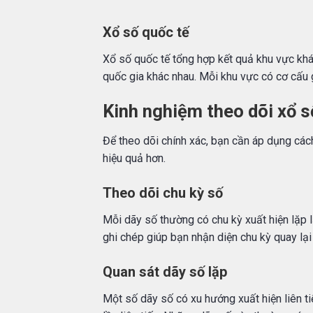
Xổ số quốc tế
Xổ số quốc tế tổng hợp kết quả khu vực khác
quốc gia khác nhau. Mỗi khu vực có cơ cấu g
Kinh nghiệm theo dõi xổ s
Để theo dõi chính xác, bạn cần áp dụng các
hiệu quả hơn.
Theo dõi chu kỳ số
Mỗi dãy số thường có chu kỳ xuất hiện lặp l
ghi chép giúp bạn nhận diện chu kỳ quay lại
Quan sát dãy số lặp
Một số dãy số có xu hướng xuất hiện liên ti