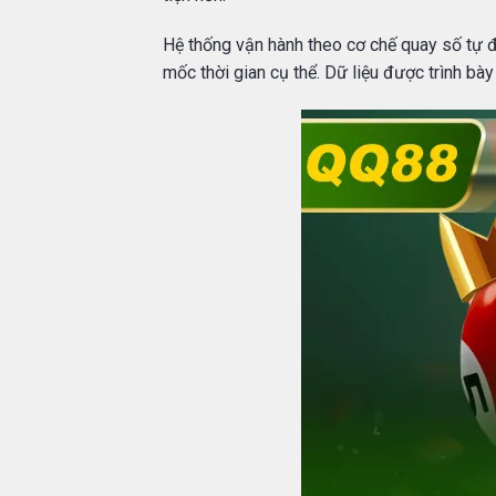
Hệ thống vận hành theo cơ chế quay số tự độ
mốc thời gian cụ thể. Dữ liệu được trình bày