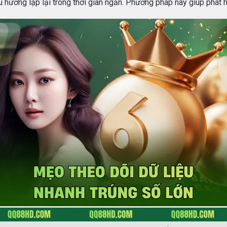
u hướng lặp lại trong thời gian ngắn. Phương pháp này giúp phát h