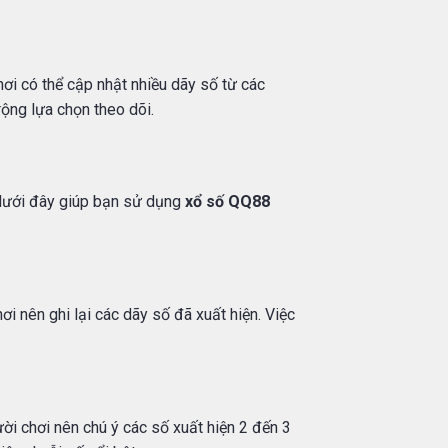
hơi có thể cập nhật nhiều dãy số từ các
rộng lựa chọn theo dõi.
 dưới đây giúp bạn sử dụng
xổ số QQ88
i nên ghi lại các dãy số đã xuất hiện. Việc
ười chơi nên chú ý các số xuất hiện 2 đến 3