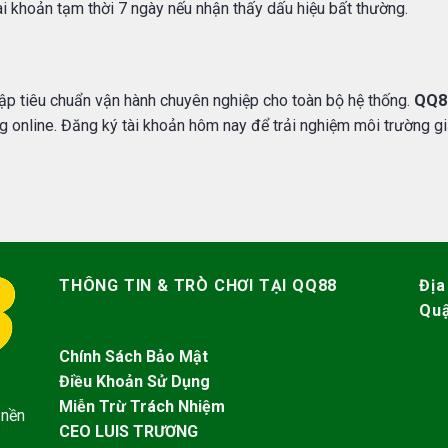
 khoản tạm thời 7 ngày nếu nhận thấy dấu hiệu bất thường.
lập tiêu chuẩn vận hành chuyên nghiệp cho toàn bộ hệ thống.
QQ8
 online. Đăng ký tài khoản hôm nay để trải nghiệm môi trường giải
THÔNG TIN & TRÒ CHƠI TẠI QQ88
Địa
Quậ
Chính Sách Bảo Mật
Điều Khoản Sử Dụng
Miễn Trừ Trách Nhiệm
 nền
CEO LUIS TRƯƠNG