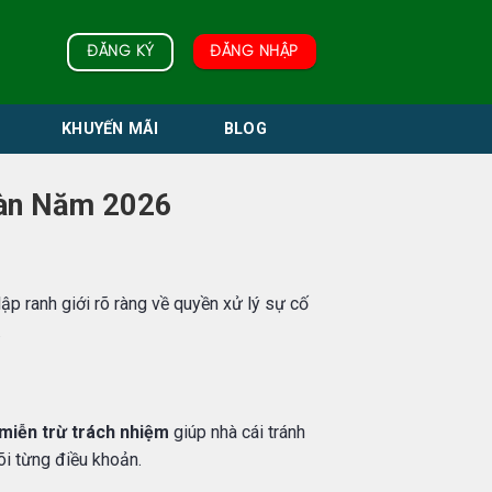
ĐĂNG KÝ
ĐĂNG NHẬP
KHUYẾN MÃI
BLOG
oàn Năm 2026
 lập ranh giới rõ ràng về quyền xử lý sự cố
.
miễn trừ trách nhiệm
giúp nhà cái tránh
õi từng điều khoản.