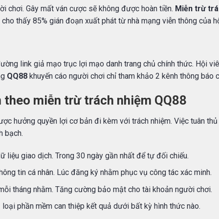
ời chơi. Gây mất ván cược sẽ không được hoàn tiền.
Miễn trừ tr
ê cho thấy 85% gián đoạn xuất phát từ nhà mạng viễn thông của hộ
ờng link giả mạo trục lợi mạo danh trang chủ chính thức. Hội viê
ng
QQ88
khuyến cáo người chơi chỉ tham khảo 2 kênh thông báo c
n theo miễn trừ trách nhiệm QQ88
ược hưởng quyền lợi cơ bản đi kèm với trách nhiệm. Việc tuân th
h bạch.
ữ liệu giao dịch. Trong 30 ngày gần nhất để tự đối chiếu.
hông tin cá nhân. Lúc đăng ký nhằm phục vụ công tác xác minh.
 mỗi tháng nhằm. Tăng cường bảo mật cho tài khoản người chơi.
loại phần mềm can thiệp kết quả dưới bất kỳ hình thức nào.