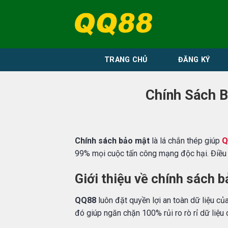
Skip
to
content
TRANG CHỦ
ĐĂNG KÝ
Chính Sách 
Chính sách bảo mật
là lá chắn thép giúp
Q
99% mọi cuộc tấn công mạng độc hại. Điều n
Giới thiệu về chính sách
QQ88
luôn đặt quyền lợi an toàn dữ liệu của
đó giúp ngăn chặn 100% rủi ro rò rỉ dữ liệu