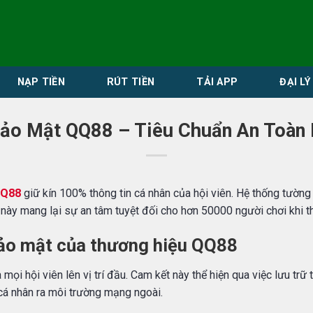
NẠP TIỀN
RÚT TIỀN
TẢI APP
ĐẠI LÝ
Bảo Mật QQ88 – Tiêu Chuẩn An Toàn 
Q88
giữ kín 100% thông tin cá nhân của hội viên. Hệ thống tườn
ày mang lại sự an tâm tuyệt đối cho hơn 50000 người chơi khi th
 bảo mật của thương hiệu QQ88
 mọi hội viên lên vị trí đầu. Cam kết này thể hiện qua việc lưu trữ 
 cá nhân ra môi trường mạng ngoài.