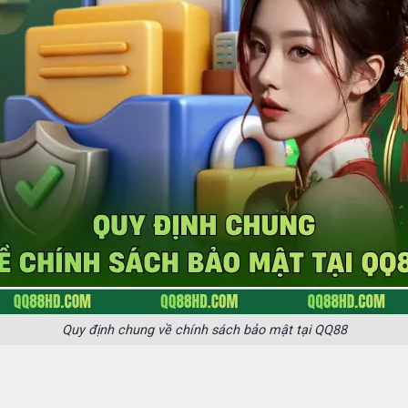
Quy định chung về chính sách bảo mật tại QQ88