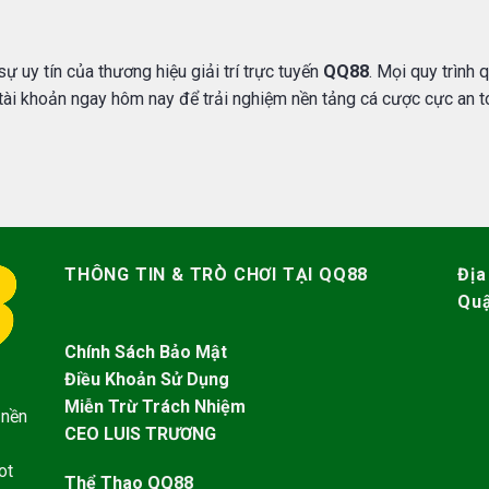
ự uy tín của thương hiệu giải trí trực tuyến
QQ88
. Mọi quy trình
 tài khoản ngay hôm nay để trải nghiệm nền tảng cá cược cực an t
THÔNG TIN & TRÒ CHƠI TẠI QQ88
Địa
Quậ
Chính Sách Bảo Mật
Điều Khoản Sử Dụng
Miễn Trừ Trách Nhiệm
 nền
CEO LUIS TRƯƠNG
ot
Thể Thao QQ88