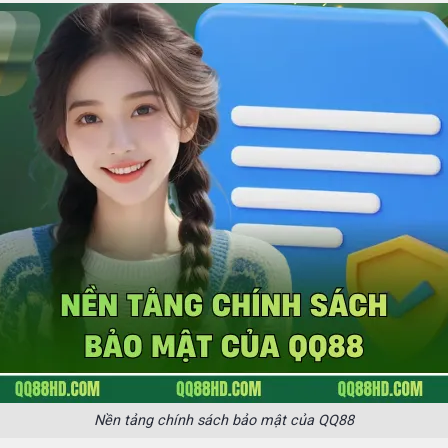
Nền tảng chính sách bảo mật của QQ88