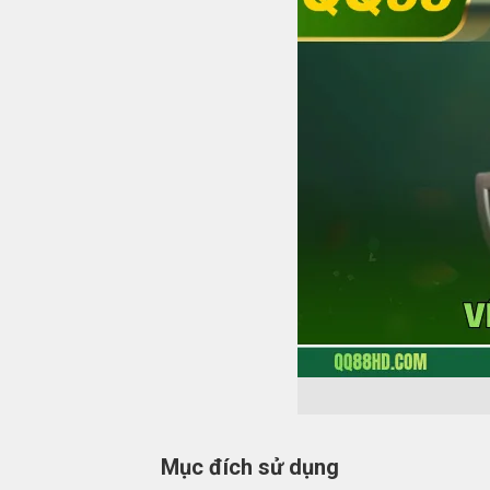
Mục đích sử dụng