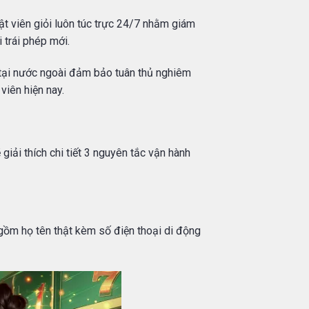
ật viên giỏi luôn túc trực 24/7 nhằm giám
 trái phép mới.
tại nước ngoài đảm bảo tuân thủ nghiêm
viên hiện nay.
iải thích chi tiết 3 nguyên tắc vận hành
 gồm họ tên thật kèm số điện thoại di động